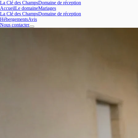
La Clé des Champs
Domaine de réception
Accueil
Le domaine
Mariages
La Clé des Champs
Domaine de réception
Hébergements
Avis
Nous contacter