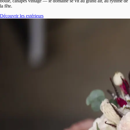
boule, canapés vintage — le domaine se vit au grand air, au rythme de
la fête.
Découvrir les extérieurs